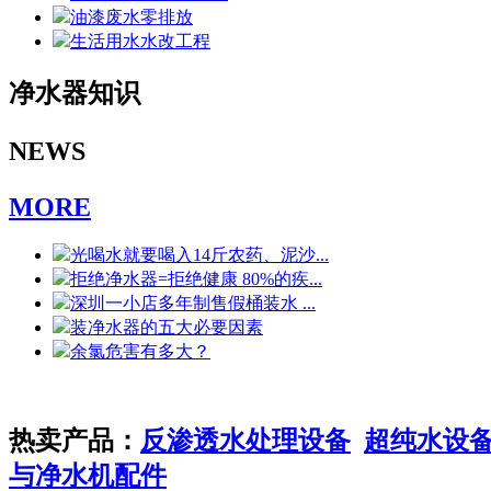
油漆废水零排放
生活用水水改工程
净水器知识
NEWS
MORE
光喝水就要喝入14斤农药、泥沙...
拒绝净水器=拒绝健康 80%的疾...
深圳一小店多年制售假桶装水 ...
装净水器的五大必要因素
余氯危害有多大？
热卖产品：
反渗透水处理设备
超纯水设
与净水机配件