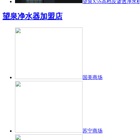
望泉X5S高档反渗透净水
望泉净水器加盟店
国美商场
苏宁商场