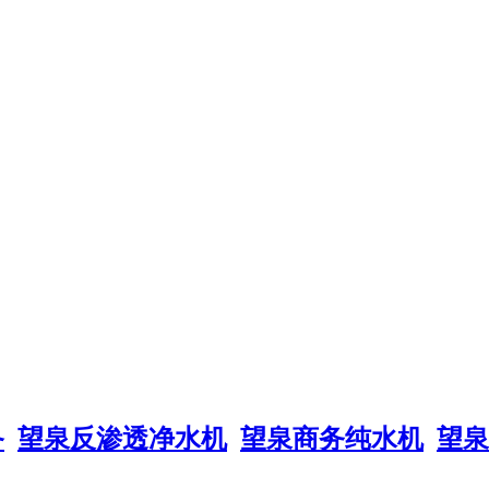
备
望泉反渗透净水机
望泉商务纯水机
望泉