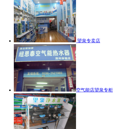
望泉专卖店
空气能店望泉专柜