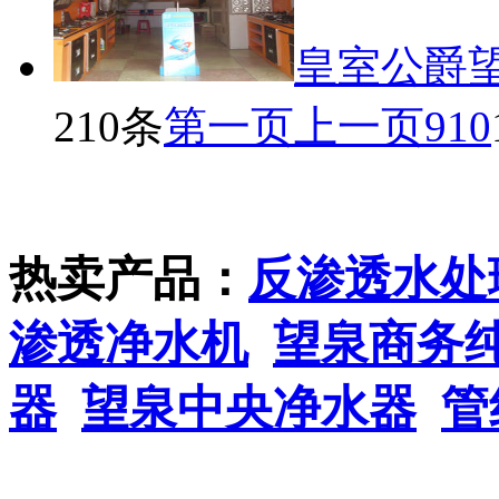
皇室公爵
210条
第一页
上一页
9
10
热卖产品：
反渗透水处
渗透净水机
望泉商务
器
望泉中央净水器
管