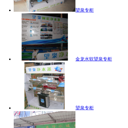
望泉专柜
金龙水软望泉专柜
望泉专柜