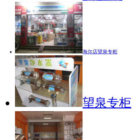
海尔店望泉专柜
望泉专柜