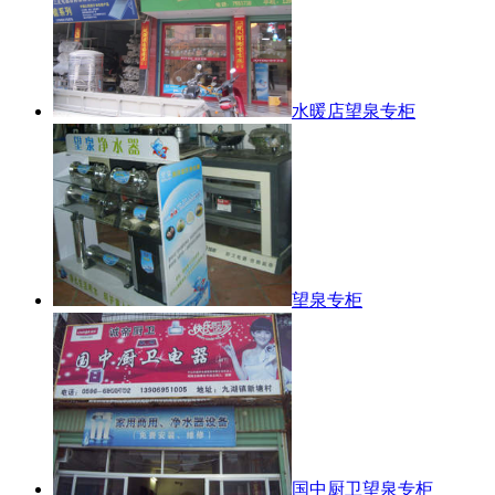
水暖店望泉专柜
望泉专柜
国中厨卫望泉专柜